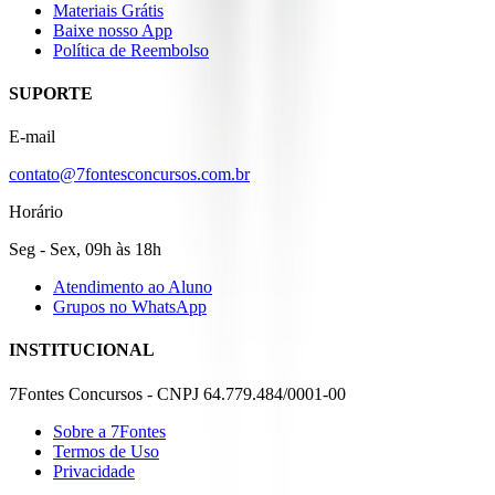
Materiais Grátis
Baixe nosso App
Política de Reembolso
SUPORTE
E-mail
contato@7fontesconcursos.com.br
Horário
Seg - Sex, 09h às 18h
Atendimento ao Aluno
Grupos no WhatsApp
INSTITUCIONAL
7Fontes Concursos - CNPJ 64.779.484/0001-00
Sobre a 7Fontes
Termos de Uso
Privacidade