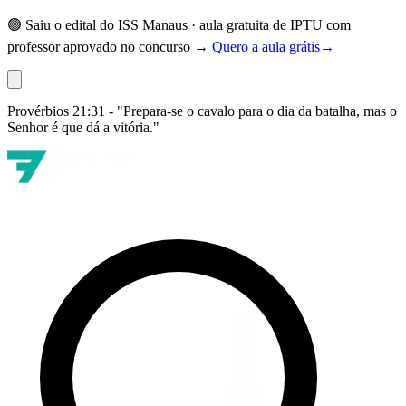
🟢 Saiu o edital do ISS Manaus · aula gratuita de IPTU com
professor aprovado no concurso →
Quero a aula grátis
→
Provérbios 21:31 - "Prepara-se o cavalo para o dia da batalha, mas o
Senhor é que dá a vitória."