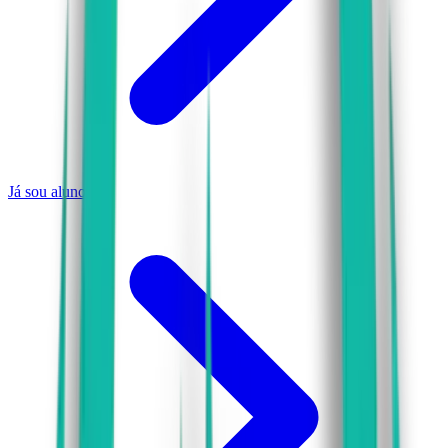
Já sou aluno