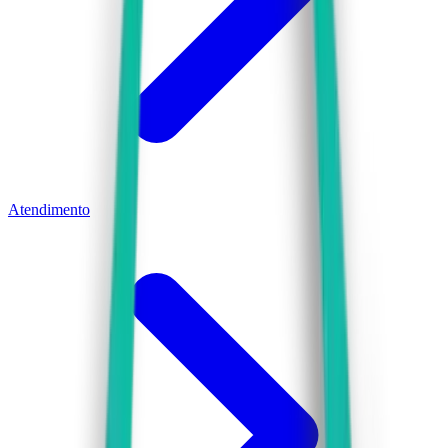
Atendimento